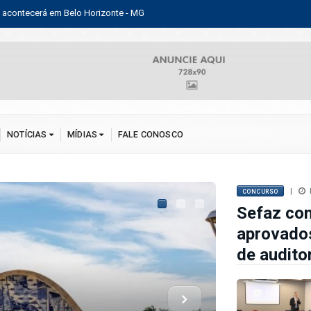
s no concurso público para o cargo de auditor fiscal
Audito
NOTÍCIAS
MÍDIAS
FALE CONOSCO
|
CONCURSO
Sefaz con
NACIONAL
aprovados
de auditor