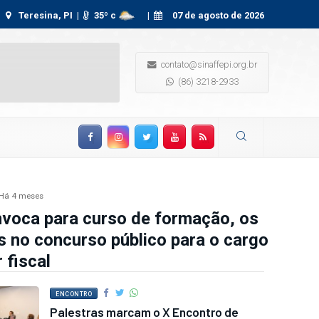
r piauiense Caetano Mello é reeleito diretor jurídico da FEBRAFITE
Teresina, PI |
35
º c
|
07 de agosto de 2026
contato@sinaffepi.org.br
(86) 3218-2933
Facebook
Instagram
Twitter
YouTube
RSS Feed
Há 4 meses
voca para curso de formação, os
 no concurso público para o cargo
 fiscal
ENCONTRO
Palestras marcam o X Encontro de