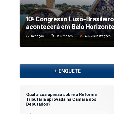
s
Sefaz convoca para curso de
no concurso público para o car
Redação
Há 4 meses
627 visualizações
+ ENQUETE
Qual a sua opinião sobre a Reforma
Avaliar postagem
Tributária aprovada na Câmara dos
Deputados?