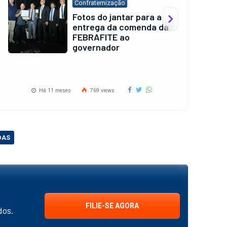
Evento
Confira as fotos do CD
da Febrafite e do X
Encontro de Auditores
Há 11 meses
802 views
DAS
FILIE-SE AGORA
dos.