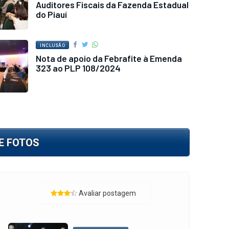
Auditores Fiscais da Fazenda Estadual
do Piauí
iauiense Caetano Mello é reeleito direto
INCLUSÃO
da FEBRAFITE
Nota de apoio da Febrafite à Emenda
323 ao PLP 108/2024
Há 5 meses
571 visualizações
Tempo de leitura: 6 min
DE FOTOS
Avaliar postagem