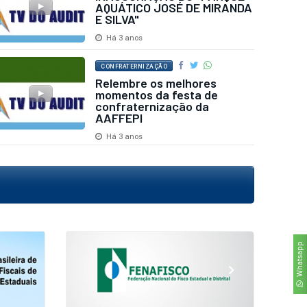
AQUÁTICO JOSÉ DE MIRANDA
E SILVA"
Há 3 anos
CONFRATERNIZAÇÃO
Relembre os melhores
momentos da festa de
confraternização da
AAFFEPI
Há 3 anos
Whatsapp