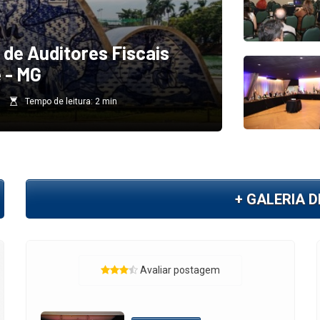
 formação, os aprovados
Auditor p
go de auditor fiscal
jurídico 
Tempo de leitura: 5 min
Redação
+ GALERIA 
Avaliar postagem