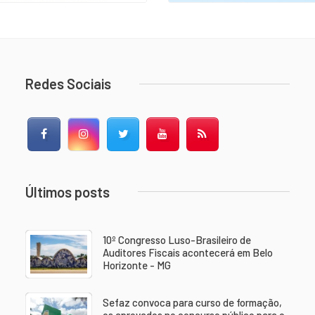
Redes Sociais
Facebook
Instagram
Twitter
YouTube
RSS Feed
Últimos posts
10º Congresso Luso-Brasileiro de
Auditores Fiscais acontecerá em Belo
Horizonte - MG
Sefaz convoca para curso de formação,
os aprovados no concurso público para o