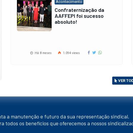
Confraternização
Fotos do jantar para a
entrega da comenda da
FEBRAFITE ao
governador
Há 11 meses
769 views
VER TO
ta a manutenção e futuro da sua representação sindical.
ra todos os benefícios que oferecemos a nossos sindicaliza