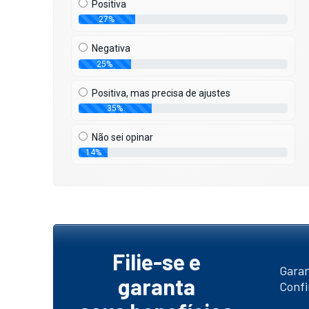
Positiva
Acontecimento
27%
Confraternização da
AAFFEPI foi sucesso
s
absoluto!
Negativa
25%
Positiva, mas precisa de ajustes
35%
Há 8 meses
1.094 views
Não sei opinar
14%
Filie-se e
Garan
garanta
Confi