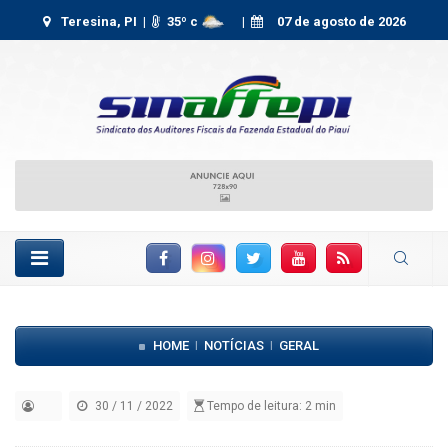
Teresina, PI |
35
º c
|
07 de agosto de 2026
Facebook
Instagram
Twitter
YouTube
RSS Feed
HOME
NOTÍCIAS
GERAL
|
|
30 / 11 / 2022
Tempo de leitura: 2 min