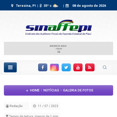
Teresina, PI |
35
º c
|
08 de agosto de 2026
Facebook
Instagram
Twitter
YouTube
RSS Feed
HOME
NOTÍCIAS
GALERIA DE FOTOS
|
|
Redação
11 / 07 / 2023
Tempo de leitura: menos de 1 min