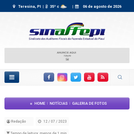
Teresina, PI |
35
º c
|
06 de agosto de 2026
Facebook
Instagram
Twitter
YouTube
RSS Feed
HOME
NOTÍCIAS
GALERIA DE FOTOS
|
|
Redação
12 / 07 / 2023
Tempo de leitura: menos de 1 min