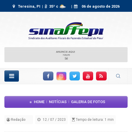
Teresina, PI |
35
º c
|
06 de agosto de 2026
Facebook
Instagram
Twitter
YouTube
RSS Feed
HOME
NOTÍCIAS
GALERIA DE FOTOS
|
|
Redação
12 / 07 / 2023
Tempo de leitura: 1 min