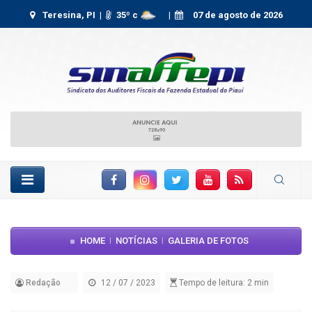
Teresina, PI |
35
º c
|
07 de agosto de 2026
Facebook
Instagram
Twitter
YouTube
RSS Feed
HOME
NOTÍCIAS
GALERIA DE FOTOS
|
|
Redação
12 / 07 / 2023
Tempo de leitura: 2 min