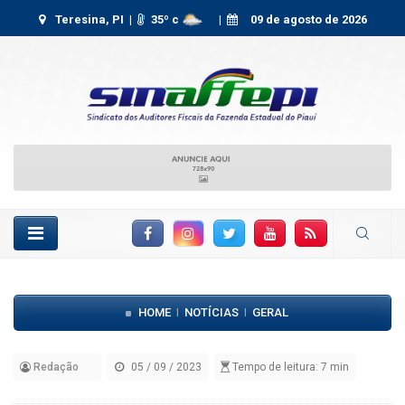
Teresina, PI |
35
º c
|
09 de agosto de 2026
Facebook
Instagram
Twitter
YouTube
RSS Feed
HOME
NOTÍCIAS
GERAL
|
|
Redação
05 / 09 / 2023
Tempo de leitura: 7 min