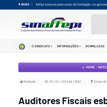
or fiscal
Auditor piauiense Caetano Mello é reeleito diretor 
NEWS
O SINDICATO
INFORMAÇÕES
DOWNLOADS
HOME
NOTÍ
|
Redação
05 / 02 / 2024
às 12h07
Tempo de l
Auditores Fiscais e