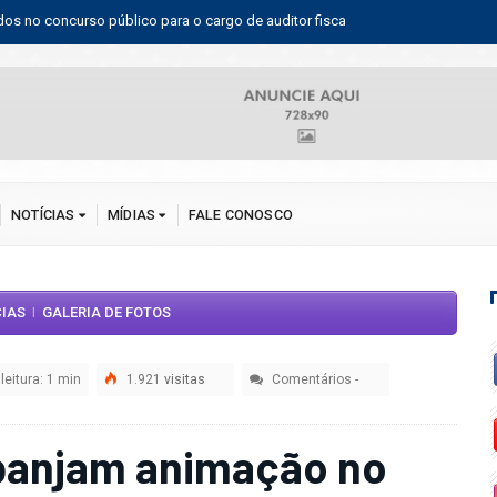
jurídico da FEBRAFITE
Moder
NOTÍCIAS
MÍDIAS
FALE CONOSCO
CIAS
GALERIA DE FOTOS
|
eitura: 1 min
1.921
visitas
Comentários
-
sbanjam animação no