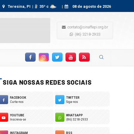
nização fiscal, auditoria e uso novas tecnologias são temas de agenda da S
Teresina, PI |
35
º c
|
08 de agosto de 2026
contato@sinaffepi.org.br
(86) 3218-2933
Facebook
Instagram
Twitter
YouTube
RSS Feed
SIGA NOSSAS REDES SOCIAIS
FACEBOOK
TWITTER
Curta-nos
Siga-nos
YOUTUBE
WHATSAPP
Inscreva-se
(86) 3218-2933
INSTAGRAM
RSS