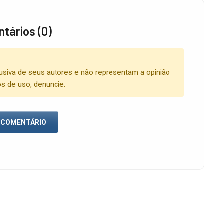
tários (0)
usiva de seus autores e não representam a opinião
os de uso, denuncie.
 COMENTÁRIO