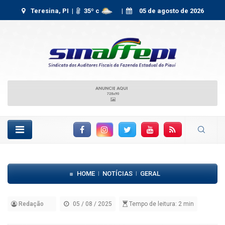
Teresina, PI |
35
º c
|
05 de agosto de 2026
Facebook
Instagram
Twitter
YouTube
RSS Feed
HOME
NOTÍCIAS
GERAL
|
|
Redação
05 / 08 / 2025
Tempo de leitura: 2 min