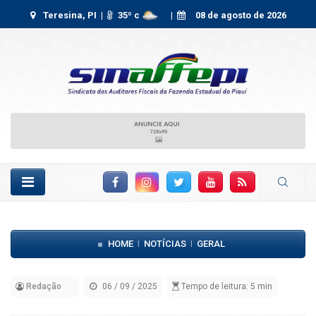
Teresina, PI |
35
º c
|
08 de agosto de 2026
Facebook
Instagram
Twitter
YouTube
RSS Feed
HOME
NOTÍCIAS
GERAL
|
|
Redação
06 / 09 / 2025
Tempo de leitura: 5 min