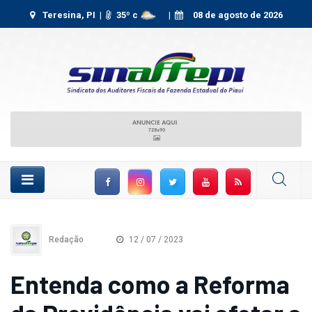
Teresina, PI |
35
º c
|
08 de agosto de 2026
Facebook
Instagram
Twitter
YouTube
RSS Feed
Redação
12 / 07 / 2023
Entenda como a Reforma